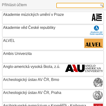
Přihlásit účtem
Akademie múzických umění v Praze
Akademie věd České republiky
ALVEL
Ambis Univerzita
Anglo-americká vysoká škola, z.ú.
Archeologický ústav AV ČR, Brno
Archeologický ústav AV ČR, Praha
Arcibiskupské gymnázium v Kroměříži - Knihovna