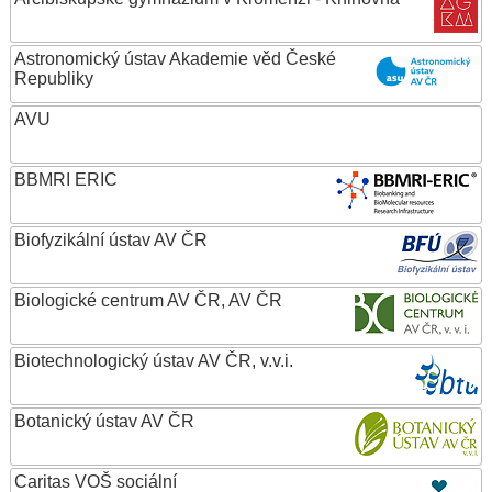
Astronomický ústav Akademie věd České
Republiky
AVU
BBMRI ERIC
Biofyzikální ústav AV ČR
Biologické centrum AV ČR, AV ČR
Biotechnologický ústav AV ČR, v.v.i.
Botanický ústav AV ČR
Caritas VOŠ sociální