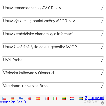
Ústav termomechaniky AV ČR, v. v. i.
Ústav výzkumu globální změny AV ČR, v. v. i.
Ústav zemědělské ekonomiky a informací
Ústav živočišné fyziologie a genetiky AV ČR
UVN Praha
Vědecká knihovna v Olomouci
Veterinární univerzita Brno
Zpracování
VŠB – Technická univerzita Ostrava
CESNET
osobních údajů