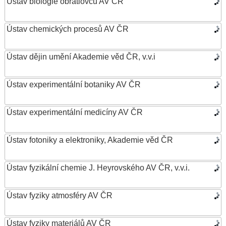
Ústav biologie obratlovců AV ČR
Ústav chemických procesů AV ČR
Ústav dějin umění Akademie věd ČR, v.v.i
Ústav experimentální botaniky AV ČR
Ústav experimentální medicíny AV ČR
Ústav fotoniky a elektroniky, Akademie věd ČR
Ústav fyzikální chemie J. Heyrovského AV ČR, v.v.i.
Ústav fyziky atmosféry AV ČR
Ústav fyziky materiálů AV ČR