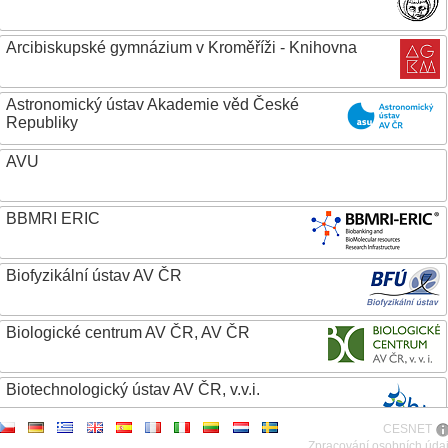
Arcibiskupské gymnázium v Kroměříži - Knihovna
Astronomický ústav Akademie věd České
Republiky
AVU
BBMRI ERIC
Biofyzikální ústav AV ČR
Biologické centrum AV ČR, AV ČR
Biotechnologický ústav AV ČR, v.v.i.
CESNET
Botanický ústav AV ČR
Zpracování osobních úda