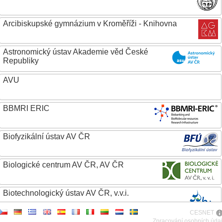
Arcibiskupské gymnázium v Kroměříži - Knihovna
Astronomický ústav Akademie věd České
Republiky
AVU
BBMRI ERIC
Biofyzikální ústav AV ČR
Biologické centrum AV ČR, AV ČR
Biotechnologický ústav AV ČR, v.v.i.
CESNET
Botanický ústav AV ČR
Zpracování osobních úda