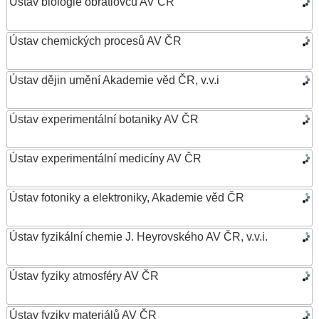
Ústav biologie obratlovců AV ČR
Ústav chemických procesů AV ČR
Ústav dějin umění Akademie věd ČR, v.v.i
Ústav experimentální botaniky AV ČR
Ústav experimentální medicíny AV ČR
Ústav fotoniky a elektroniky, Akademie věd ČR
Ústav fyzikální chemie J. Heyrovského AV ČR, v.v.i.
Ústav fyziky atmosféry AV ČR
Ústav fyziky materiálů AV ČR