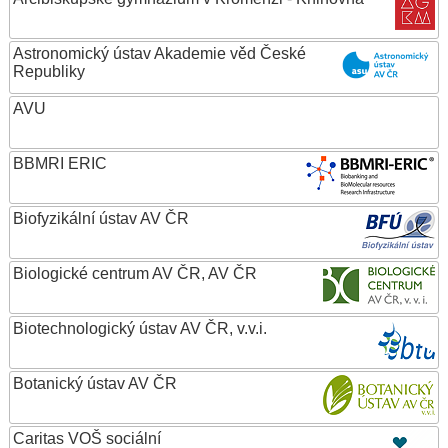
Astronomický ústav Akademie věd České
Republiky
AVU
BBMRI ERIC
Biofyzikální ústav AV ČR
Biologické centrum AV ČR, AV ČR
Biotechnologický ústav AV ČR, v.v.i.
Botanický ústav AV ČR
Caritas VOŠ sociální