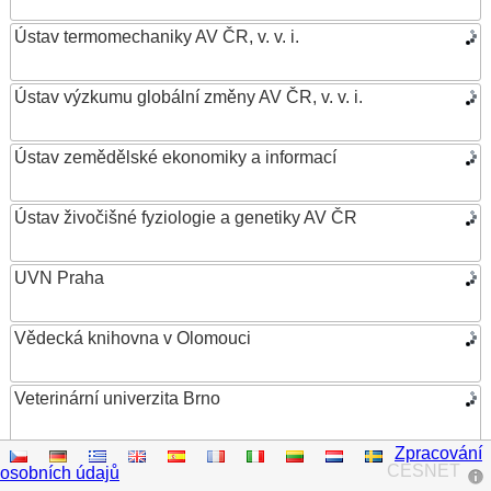
Ústav termomechaniky AV ČR, v. v. i.
Ústav výzkumu globální změny AV ČR, v. v. i.
Ústav zemědělské ekonomiky a informací
Ústav živočišné fyziologie a genetiky AV ČR
UVN Praha
Vědecká knihovna v Olomouci
Veterinární univerzita Brno
Zpracování
VŠB – Technická univerzita Ostrava
CESNET
osobních údajů