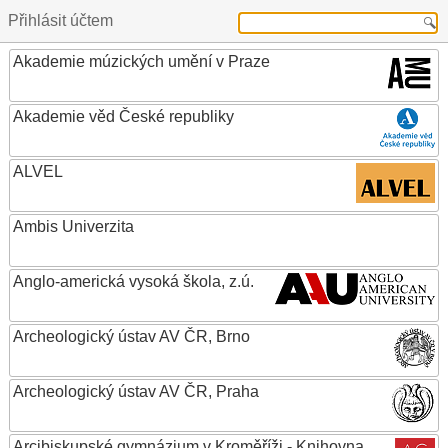
Přihlásit účtem
Akademie múzických umění v Praze
Akademie věd České republiky
ALVEL
Ambis Univerzita
Anglo-americká vysoká škola, z.ú.
Archeologický ústav AV ČR, Brno
Archeologický ústav AV ČR, Praha
Arcibiskupské gymnázium v Kroměříži - Knihovna