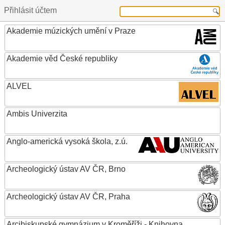
Přihlásit účtem
Akademie múzických umění v Praze
Akademie věd České republiky
ALVEL
Ambis Univerzita
Anglo-americká vysoká škola, z.ú.
Archeologický ústav AV ČR, Brno
Archeologický ústav AV ČR, Praha
Arcibiskupské gymnázium v Kroměříži - Knihovna