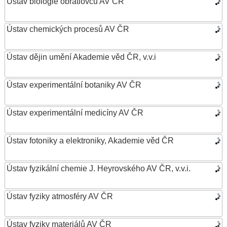
Ústav biologie obratlovců AV ČR
Ústav chemických procesů AV ČR
Ústav dějin umění Akademie věd ČR, v.v.i
Ústav experimentální botaniky AV ČR
Ústav experimentální medicíny AV ČR
Ústav fotoniky a elektroniky, Akademie věd ČR
Ústav fyzikální chemie J. Heyrovského AV ČR, v.v.i.
Ústav fyziky atmosféry AV ČR
Ústav fyziky materiálů AV ČR