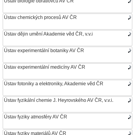
Ústav biologie obratlovců AV ČR
Ústav chemických procesů AV ČR
Ústav dějin umění Akademie věd ČR, v.v.i
Ústav experimentální botaniky AV ČR
Ústav experimentální medicíny AV ČR
Ústav fotoniky a elektroniky, Akademie věd ČR
Ústav fyzikální chemie J. Heyrovského AV ČR, v.v.i.
Ústav fyziky atmosféry AV ČR
Ústav fyziky materiálů AV ČR