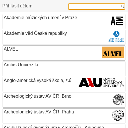
Přihlásit účtem
Akademie múzických umění v Praze
Akademie věd České republiky
ALVEL
Ambis Univerzita
Anglo-americká vysoká škola, z.ú.
Archeologický ústav AV ČR, Brno
Archeologický ústav AV ČR, Praha
Arcibiskupské gymnázium v Kroměříži - Knihovna