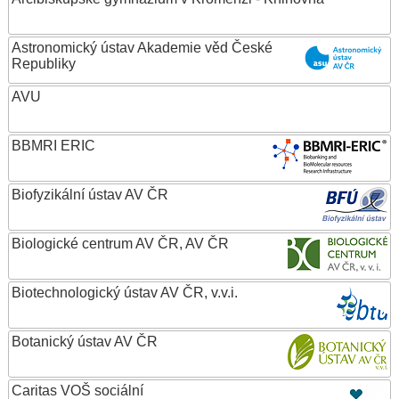
Astronomický ústav Akademie věd České
Republiky
AVU
BBMRI ERIC
Biofyzikální ústav AV ČR
Biologické centrum AV ČR, AV ČR
Biotechnologický ústav AV ČR, v.v.i.
Botanický ústav AV ČR
Caritas VOŠ sociální