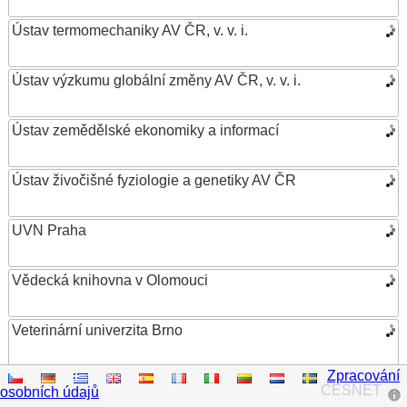
Ústav termomechaniky AV ČR, v. v. i.
Ústav výzkumu globální změny AV ČR, v. v. i.
Ústav zemědělské ekonomiky a informací
Ústav živočišné fyziologie a genetiky AV ČR
UVN Praha
Vědecká knihovna v Olomouci
Veterinární univerzita Brno
Zpracování
VŠB – Technická univerzita Ostrava
CESNET
osobních údajů