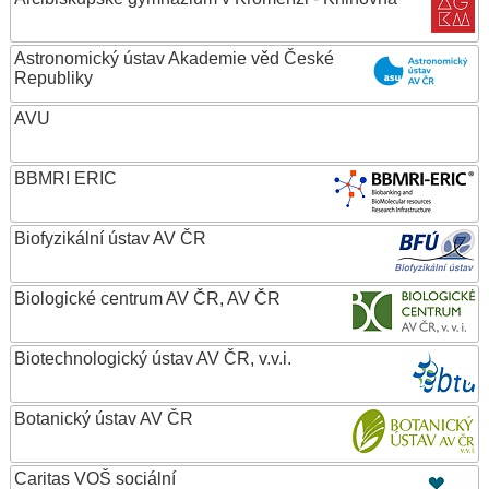
Astronomický ústav Akademie věd České
Republiky
AVU
BBMRI ERIC
Biofyzikální ústav AV ČR
Biologické centrum AV ČR, AV ČR
Biotechnologický ústav AV ČR, v.v.i.
Botanický ústav AV ČR
Caritas VOŠ sociální