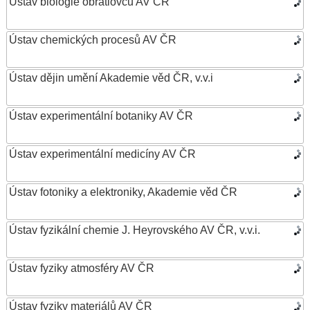
Ústav biologie obratlovců AV ČR
Ústav chemických procesů AV ČR
Ústav dějin umění Akademie věd ČR, v.v.i
Ústav experimentální botaniky AV ČR
Ústav experimentální medicíny AV ČR
Ústav fotoniky a elektroniky, Akademie věd ČR
Ústav fyzikální chemie J. Heyrovského AV ČR, v.v.i.
Ústav fyziky atmosféry AV ČR
Ústav fyziky materiálů AV ČR