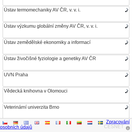
Ústav termomechaniky AV ČR, v. v. i.
Ústav výzkumu globální změny AV ČR, v. v. i.
Ústav zemědělské ekonomiky a informací
Ústav živočišné fyziologie a genetiky AV ČR
UVN Praha
Vědecká knihovna v Olomouci
Veterinární univerzita Brno
Zpracování
VŠB – Technická univerzita Ostrava
CESNET
osobních údajů