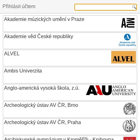
Přihlásit účtem
Akademie múzických umění v Praze
Akademie věd České republiky
ALVEL
Ambis Univerzita
Anglo-americká vysoká škola, z.ú.
Archeologický ústav AV ČR, Brno
Archeologický ústav AV ČR, Praha
Arcibiskupské gymnázium v Kroměříži - Knihovna