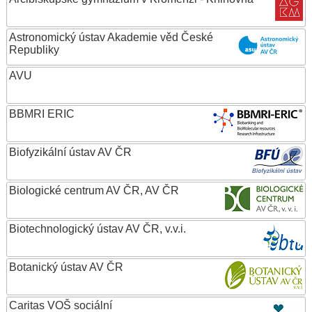
Astronomický ústav Akademie věd České
Republiky
AVU
BBMRI ERIC
Biofyzikální ústav AV ČR
Biologické centrum AV ČR, AV ČR
Biotechnologický ústav AV ČR, v.v.i.
Botanický ústav AV ČR
Caritas VOŠ sociální