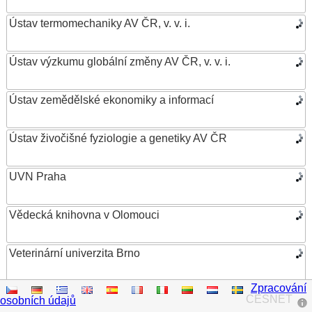
Ústav termomechaniky AV ČR, v. v. i.
Ústav výzkumu globální změny AV ČR, v. v. i.
Ústav zemědělské ekonomiky a informací
Ústav živočišné fyziologie a genetiky AV ČR
UVN Praha
Vědecká knihovna v Olomouci
Veterinární univerzita Brno
Zpracování
VŠB – Technická univerzita Ostrava
CESNET
osobních údajů