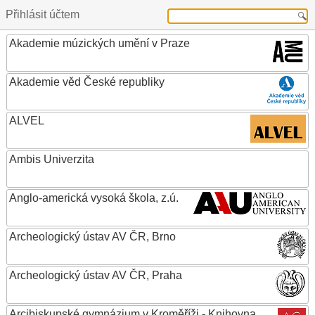
Přihlásit účtem
Akademie múzických umění v Praze
Akademie věd České republiky
ALVEL
Ambis Univerzita
Anglo-americká vysoká škola, z.ú.
Archeologický ústav AV ČR, Brno
Archeologický ústav AV ČR, Praha
Arcibiskupské gymnázium v Kroměříži - Knihovna