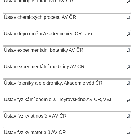
Ústav biologie obratlovců AV ČR
Ústav chemických procesů AV ČR
Ústav dějin umění Akademie věd ČR, v.v.i
Ústav experimentální botaniky AV ČR
Ústav experimentální medicíny AV ČR
Ústav fotoniky a elektroniky, Akademie věd ČR
Ústav fyzikální chemie J. Heyrovského AV ČR, v.v.i.
Ústav fyziky atmosféry AV ČR
Ústav fyziky materiálů AV ČR