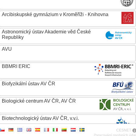
Arcibiskupské gymnázium v Kroměříži - Knihovna
Astronomický ústav Akademie věd České
Republiky
AVU
BBMRI ERIC
Biofyzikální ústav AV ČR
Biologické centrum AV ČR, AV ČR
Biotechnologický ústav AV ČR, v.v.i.
CESNET
Botanický ústav AV ČR
Zpracování osobních úda