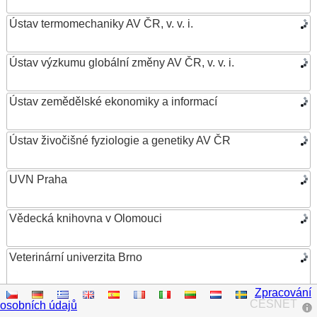
Ústav termomechaniky AV ČR, v. v. i.
Ústav výzkumu globální změny AV ČR, v. v. i.
Ústav zemědělské ekonomiky a informací
Ústav živočišné fyziologie a genetiky AV ČR
UVN Praha
Vědecká knihovna v Olomouci
Veterinární univerzita Brno
Zpracování
VŠB – Technická univerzita Ostrava
CESNET
osobních údajů