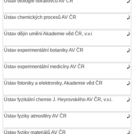
Ústav biologie obratlovců AV ČR
Ústav chemických procesů AV ČR
Ústav dějin umění Akademie věd ČR, v.v.i
Ústav experimentální botaniky AV ČR
Ústav experimentální medicíny AV ČR
Ústav fotoniky a elektroniky, Akademie věd ČR
Ústav fyzikální chemie J. Heyrovského AV ČR, v.v.i.
Ústav fyziky atmosféry AV ČR
Ústav fyziky materiálů AV ČR