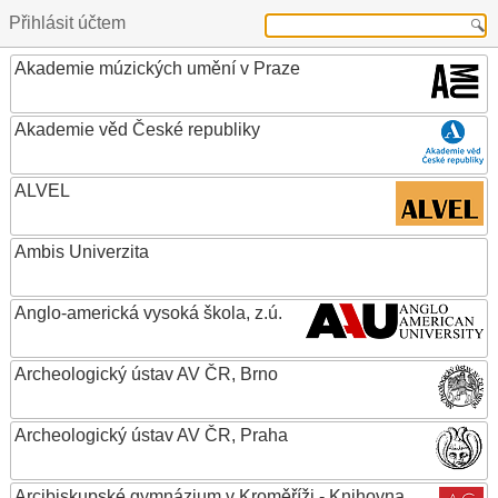
Přihlásit účtem
Akademie múzických umění v Praze
Akademie věd České republiky
ALVEL
Ambis Univerzita
Anglo-americká vysoká škola, z.ú.
Archeologický ústav AV ČR, Brno
Archeologický ústav AV ČR, Praha
Arcibiskupské gymnázium v Kroměříži - Knihovna