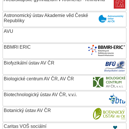
Astronomický ústav Akademie věd České
Republiky
AVU
BBMRI ERIC
Biofyzikální ústav AV ČR
Biologické centrum AV ČR, AV ČR
Biotechnologický ústav AV ČR, v.v.i.
Botanický ústav AV ČR
Caritas VOŠ sociální