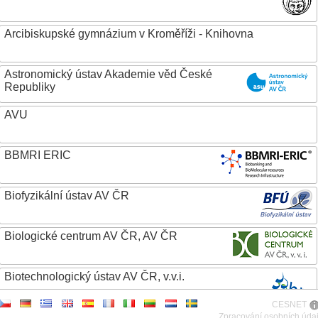
Arcibiskupské gymnázium v Kroměříži - Knihovna
Astronomický ústav Akademie věd České
Republiky
AVU
BBMRI ERIC
Biofyzikální ústav AV ČR
Biologické centrum AV ČR, AV ČR
Biotechnologický ústav AV ČR, v.v.i.
CESNET
Botanický ústav AV ČR
Zpracování osobních úda