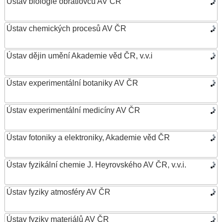
Ústav biologie obratlovců AV ČR
Ústav chemických procesů AV ČR
Ústav dějin umění Akademie věd ČR, v.v.i
Ústav experimentální botaniky AV ČR
Ústav experimentální medicíny AV ČR
Ústav fotoniky a elektroniky, Akademie věd ČR
Ústav fyzikální chemie J. Heyrovského AV ČR, v.v.i.
Ústav fyziky atmosféry AV ČR
Ústav fyziky materiálů AV ČR