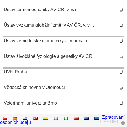
Ústav termomechaniky AV ČR, v. v. i.
Ústav výzkumu globální změny AV ČR, v. v. i.
Ústav zemědělské ekonomiky a informací
Ústav živočišné fyziologie a genetiky AV ČR
UVN Praha
Vědecká knihovna v Olomouci
Veterinární univerzita Brno
Zpracování
VŠB – Technická univerzita Ostrava
CESNET
osobních údajů