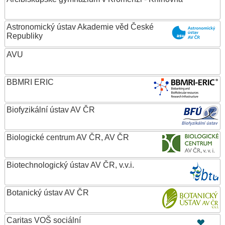
Astronomický ústav Akademie věd České
Republiky
AVU
BBMRI ERIC
Biofyzikální ústav AV ČR
Biologické centrum AV ČR, AV ČR
Biotechnologický ústav AV ČR, v.v.i.
Botanický ústav AV ČR
Caritas VOŠ sociální