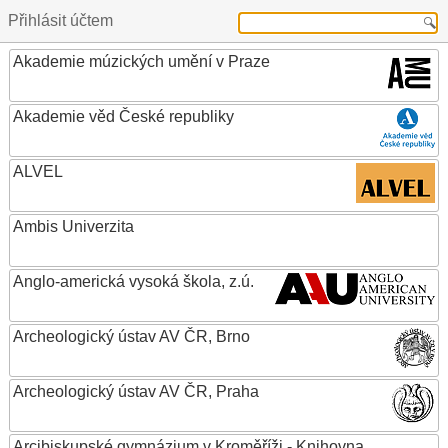
Přihlásit účtem
Akademie múzických umění v Praze
Akademie věd České republiky
ALVEL
Ambis Univerzita
Anglo-americká vysoká škola, z.ú.
Archeologický ústav AV ČR, Brno
Archeologický ústav AV ČR, Praha
Arcibiskupské gymnázium v Kroměříži - Knihovna