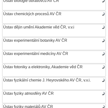
Ústav biologie obratlovců AV ČR
Ústav chemických procesů AV ČR
Ústav dějin umění Akademie věd ČR, v.v.i
Ústav experimentální botaniky AV ČR
Ústav experimentální medicíny AV ČR
Ústav fotoniky a elektroniky, Akademie věd ČR
Ústav fyzikální chemie J. Heyrovského AV ČR, v.v.i.
Ústav fyziky atmosféry AV ČR
Ústav fyziky materiálů AV ČR