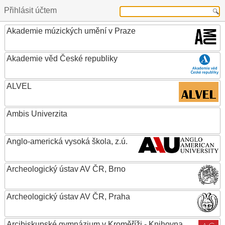
Přihlásit účtem
Akademie múzických umění v Praze
Akademie věd České republiky
ALVEL
Ambis Univerzita
Anglo-americká vysoká škola, z.ú.
Archeologický ústav AV ČR, Brno
Archeologický ústav AV ČR, Praha
Arcibiskupské gymnázium v Kroměříži - Knihovna