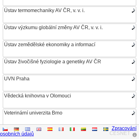
Ústav termomechaniky AV ČR, v. v. i.
Ústav výzkumu globální změny AV ČR, v. v. i.
Ústav zemědělské ekonomiky a informací
Ústav živočišné fyziologie a genetiky AV ČR
UVN Praha
Vědecká knihovna v Olomouci
Veterinární univerzita Brno
Zpracování
VŠB – Technická univerzita Ostrava
CESNET
osobních údajů