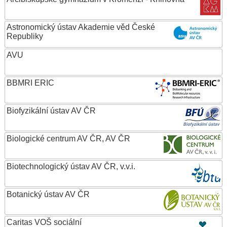
Astronomický ústav Akademie věd České
Republiky
AVU
BBMRI ERIC
Biofyzikální ústav AV ČR
Biologické centrum AV ČR, AV ČR
Biotechnologický ústav AV ČR, v.v.i.
Botanický ústav AV ČR
Caritas VOŠ sociální