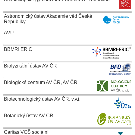
Astronomický ústav Akademie věd České
Republiky
AVU
BBMRI ERIC
Biofyzikální ústav AV ČR
Biologické centrum AV ČR, AV ČR
Biotechnologický ústav AV ČR, v.v.i.
Botanický ústav AV ČR
Caritas VOŠ sociální