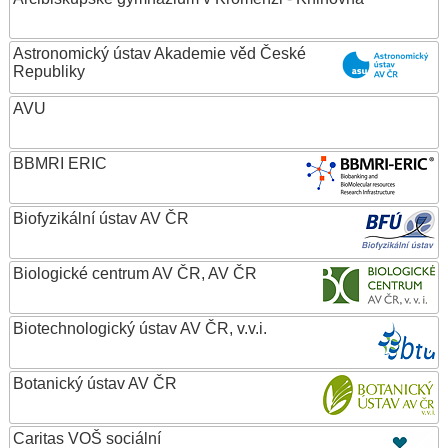
Astronomický ústav Akademie věd České
Republiky
AVU
BBMRI ERIC
Biofyzikální ústav AV ČR
Biologické centrum AV ČR, AV ČR
Biotechnologický ústav AV ČR, v.v.i.
Botanický ústav AV ČR
Caritas VOŠ sociální