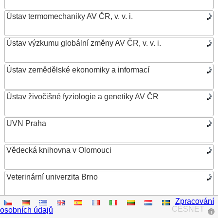
Ústav termomechaniky AV ČR, v. v. i.
Ústav výzkumu globální změny AV ČR, v. v. i.
Ústav zemědělské ekonomiky a informací
Ústav živočišné fyziologie a genetiky AV ČR
UVN Praha
Vědecká knihovna v Olomouci
Veterinární univerzita Brno
Zpracování
VŠB – Technická univerzita Ostrava
CESNET
osobních údajů