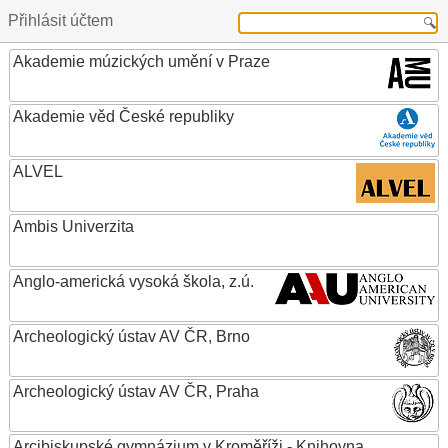
Přihlásit účtem
Akademie múzických umění v Praze
Akademie věd České republiky
ALVEL
Ambis Univerzita
Anglo-americká vysoká škola, z.ú.
Archeologický ústav AV ČR, Brno
Archeologický ústav AV ČR, Praha
Arcibiskupské gymnázium v Kroměříži - Knihovna