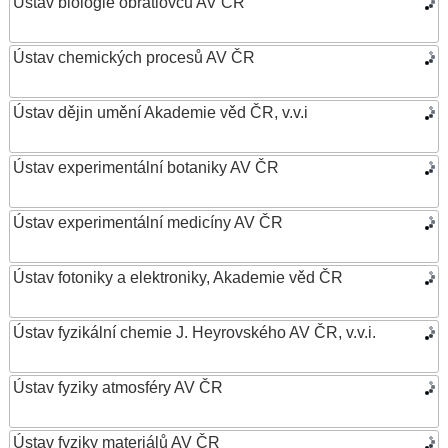
Ústav biologie obratlovců AV ČR
Ústav chemických procesů AV ČR
Ústav dějin umění Akademie věd ČR, v.v.i
Ústav experimentální botaniky AV ČR
Ústav experimentální medicíny AV ČR
Ústav fotoniky a elektroniky, Akademie věd ČR
Ústav fyzikální chemie J. Heyrovského AV ČR, v.v.i.
Ústav fyziky atmosféry AV ČR
Ústav fyziky materiálů AV ČR