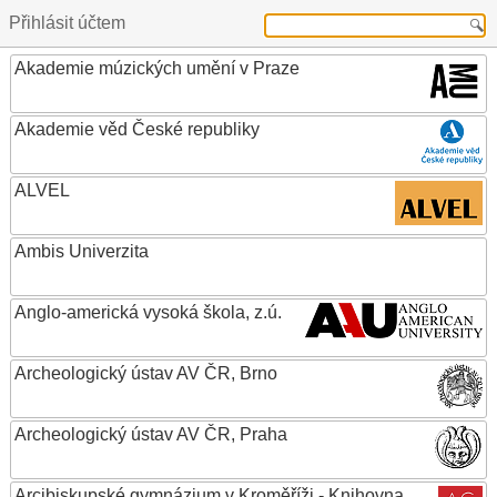
Přihlásit účtem
Akademie múzických umění v Praze
Akademie věd České republiky
ALVEL
Ambis Univerzita
Anglo-americká vysoká škola, z.ú.
Archeologický ústav AV ČR, Brno
Archeologický ústav AV ČR, Praha
Arcibiskupské gymnázium v Kroměříži - Knihovna