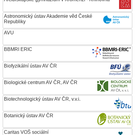
Astronomický ústav Akademie věd České
Republiky
AVU
BBMRI ERIC
Biofyzikální ústav AV ČR
Biologické centrum AV ČR, AV ČR
Biotechnologický ústav AV ČR, v.v.i.
Botanický ústav AV ČR
Caritas VOŠ sociální