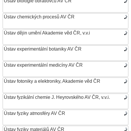
Ústav biologie obratlovců AV ČR
Ústav chemických procesů AV ČR
Ústav dějin umění Akademie věd ČR, v.v.i
Ústav experimentální botaniky AV ČR
Ústav experimentální medicíny AV ČR
Ústav fotoniky a elektroniky, Akademie věd ČR
Ústav fyzikální chemie J. Heyrovského AV ČR, v.v.i.
Ústav fyziky atmosféry AV ČR
Ústav fyziky materiálů AV ČR