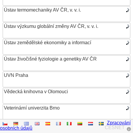
Ústav termomechaniky AV ČR, v. v. i.
Ústav výzkumu globální změny AV ČR, v. v. i.
Ústav zemědělské ekonomiky a informací
Ústav živočišné fyziologie a genetiky AV ČR
UVN Praha
Vědecká knihovna v Olomouci
Veterinární univerzita Brno
Zpracování
VŠB – Technická univerzita Ostrava
CESNET
osobních údajů