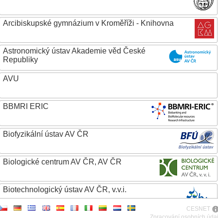
Arcibiskupské gymnázium v Kroměříži - Knihovna
Astronomický ústav Akademie věd České
Republiky
AVU
BBMRI ERIC
Biofyzikální ústav AV ČR
Biologické centrum AV ČR, AV ČR
Biotechnologický ústav AV ČR, v.v.i.
CESNET
Botanický ústav AV ČR
Zpracování osobních úda