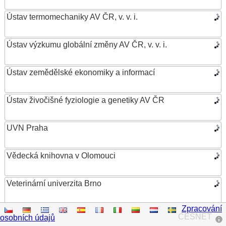
Ústav termomechaniky AV ČR, v. v. i.
Ústav výzkumu globální změny AV ČR, v. v. i.
Ústav zemědělské ekonomiky a informací
Ústav živočišné fyziologie a genetiky AV ČR
UVN Praha
Vědecká knihovna v Olomouci
Veterinární univerzita Brno
Zpracování
VŠB – Technická univerzita Ostrava
CESNET
osobních údajů