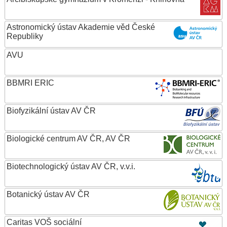
Astronomický ústav Akademie věd České
Republiky
AVU
BBMRI ERIC
Biofyzikální ústav AV ČR
Biologické centrum AV ČR, AV ČR
Biotechnologický ústav AV ČR, v.v.i.
Botanický ústav AV ČR
Caritas VOŠ sociální