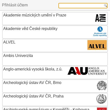
Přihlásit účtem
Akademie múzických umění v Praze
Akademie věd České republiky
ALVEL
Ambis Univerzita
Anglo-americká vysoká škola, z.ú.
Archeologický ústav AV ČR, Brno
Archeologický ústav AV ČR, Praha
Arcibiskupské gymnázium v Kroměříži - Knihovna