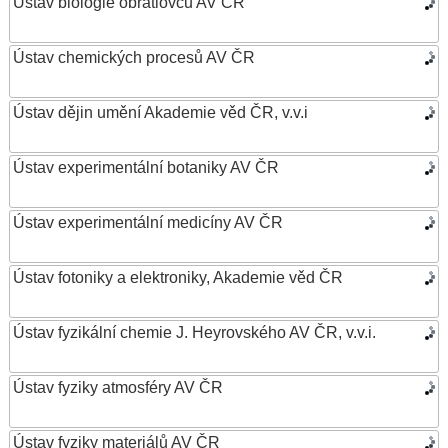
Ústav biologie obratlovců AV ČR
Ústav chemických procesů AV ČR
Ústav dějin umění Akademie věd ČR, v.v.i
Ústav experimentální botaniky AV ČR
Ústav experimentální medicíny AV ČR
Ústav fotoniky a elektroniky, Akademie věd ČR
Ústav fyzikální chemie J. Heyrovského AV ČR, v.v.i.
Ústav fyziky atmosféry AV ČR
Ústav fyziky materiálů AV ČR