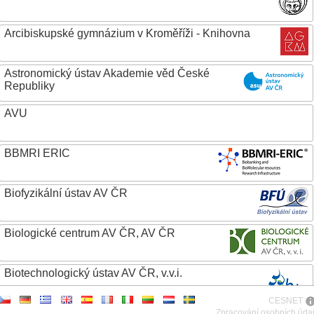
Arcibiskupské gymnázium v Kroměříži - Knihovna
Astronomický ústav Akademie věd České
Republiky
AVU
BBMRI ERIC
Biofyzikální ústav AV ČR
Biologické centrum AV ČR, AV ČR
Biotechnologický ústav AV ČR, v.v.i.
CESNET
Botanický ústav AV ČR
Zpracování osobních úda