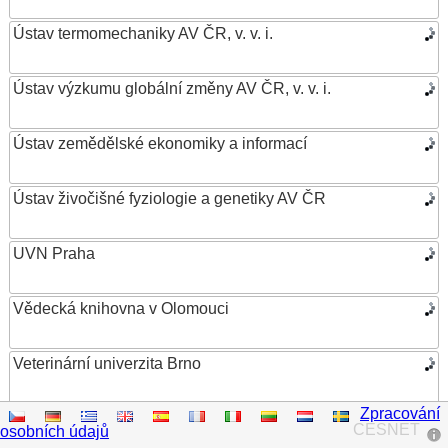
Ústav termomechaniky AV ČR, v. v. i.
Ústav výzkumu globální změny AV ČR, v. v. i.
Ústav zemědělské ekonomiky a informací
Ústav živočišné fyziologie a genetiky AV ČR
UVN Praha
Vědecká knihovna v Olomouci
Veterinární univerzita Brno
Zpracování
VŠB – Technická univerzita Ostrava
CESNET
osobních údajů