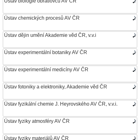
Ústav biologie obratlovců AV ČR
Ústav chemických procesů AV ČR
Ústav dějin umění Akademie věd ČR, v.v.i
Ústav experimentální botaniky AV ČR
Ústav experimentální medicíny AV ČR
Ústav fotoniky a elektroniky, Akademie věd ČR
Ústav fyzikální chemie J. Heyrovského AV ČR, v.v.i.
Ústav fyziky atmosféry AV ČR
Ústav fyziky materiálů AV ČR