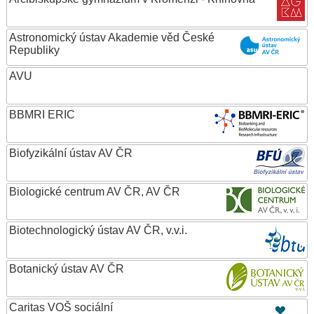
Astronomický ústav Akademie věd České
Republiky
AVU
BBMRI ERIC
Biofyzikální ústav AV ČR
Biologické centrum AV ČR, AV ČR
Biotechnologický ústav AV ČR, v.v.i.
Botanický ústav AV ČR
Caritas VOŠ sociální