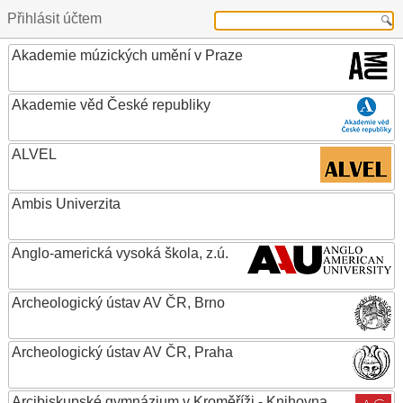
Přihlásit účtem
Akademie múzických umění v Praze
Akademie věd České republiky
ALVEL
Ambis Univerzita
Anglo-americká vysoká škola, z.ú.
Archeologický ústav AV ČR, Brno
Archeologický ústav AV ČR, Praha
Arcibiskupské gymnázium v Kroměříži - Knihovna