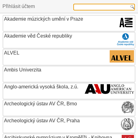
Přihlásit účtem
Akademie múzických umění v Praze
Akademie věd České republiky
ALVEL
Ambis Univerzita
Anglo-americká vysoká škola, z.ú.
Archeologický ústav AV ČR, Brno
Archeologický ústav AV ČR, Praha
Arcibiskupské gymnázium v Kroměříži - Knihovna