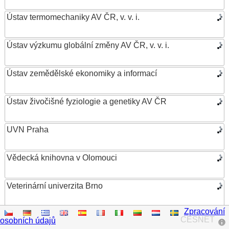
Ústav termomechaniky AV ČR, v. v. i.
Ústav výzkumu globální změny AV ČR, v. v. i.
Ústav zemědělské ekonomiky a informací
Ústav živočišné fyziologie a genetiky AV ČR
UVN Praha
Vědecká knihovna v Olomouci
Veterinární univerzita Brno
Zpracování
VŠB – Technická univerzita Ostrava
CESNET
osobních údajů