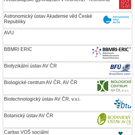
Astronomický ústav Akademie věd České
Republiky
AVU
BBMRI ERIC
Biofyzikální ústav AV ČR
Biologické centrum AV ČR, AV ČR
Biotechnologický ústav AV ČR, v.v.i.
Botanický ústav AV ČR
Caritas VOŠ sociální