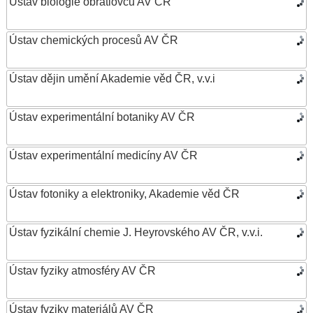
Ústav biologie obratlovců AV ČR
Ústav chemických procesů AV ČR
Ústav dějin umění Akademie věd ČR, v.v.i
Ústav experimentální botaniky AV ČR
Ústav experimentální medicíny AV ČR
Ústav fotoniky a elektroniky, Akademie věd ČR
Ústav fyzikální chemie J. Heyrovského AV ČR, v.v.i.
Ústav fyziky atmosféry AV ČR
Ústav fyziky materiálů AV ČR