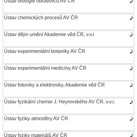
Ústav biologie obratlovců AV ČR
Ústav chemických procesů AV ČR
Ústav dějin umění Akademie věd ČR, v.v.i
Ústav experimentální botaniky AV ČR
Ústav experimentální medicíny AV ČR
Ústav fotoniky a elektroniky, Akademie věd ČR
Ústav fyzikální chemie J. Heyrovského AV ČR, v.v.i.
Ústav fyziky atmosféry AV ČR
Ústav fyziky materiálů AV ČR