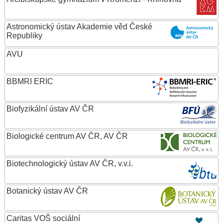
Astronomický ústav Akademie věd České
Republiky
AVU
BBMRI ERIC
Biofyzikální ústav AV ČR
Biologické centrum AV ČR, AV ČR
Biotechnologický ústav AV ČR, v.v.i.
Botanický ústav AV ČR
Caritas VOŠ sociální