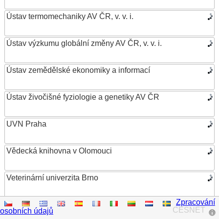
Ústav termomechaniky AV ČR, v. v. i.
Ústav výzkumu globální změny AV ČR, v. v. i.
Ústav zemědělské ekonomiky a informací
Ústav živočišné fyziologie a genetiky AV ČR
UVN Praha
Vědecká knihovna v Olomouci
Veterinární univerzita Brno
Zpracování
VŠB – Technická univerzita Ostrava
CESNET
osobních údajů