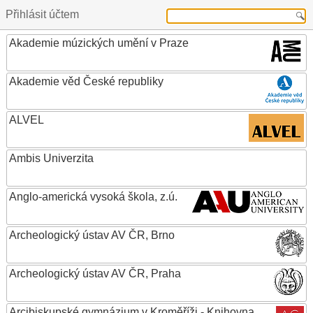
Přihlásit účtem
Akademie múzických umění v Praze
Akademie věd České republiky
ALVEL
Ambis Univerzita
Anglo-americká vysoká škola, z.ú.
Archeologický ústav AV ČR, Brno
Archeologický ústav AV ČR, Praha
Arcibiskupské gymnázium v Kroměříži - Knihovna