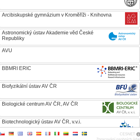
Arcibiskupské gymnázium v Kroměříži - Knihovna
Astronomický ústav Akademie věd České
Republiky
AVU
BBMRI ERIC
Biofyzikální ústav AV ČR
Biologické centrum AV ČR, AV ČR
Biotechnologický ústav AV ČR, v.v.i.
CESNET
Botanický ústav AV ČR
Zpracování osobních úda