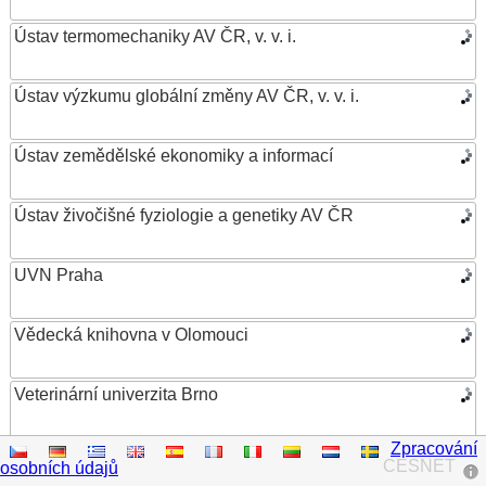
Ústav termomechaniky AV ČR, v. v. i.
Ústav výzkumu globální změny AV ČR, v. v. i.
Ústav zemědělské ekonomiky a informací
Ústav živočišné fyziologie a genetiky AV ČR
UVN Praha
Vědecká knihovna v Olomouci
Veterinární univerzita Brno
Zpracování
VŠB – Technická univerzita Ostrava
CESNET
osobních údajů