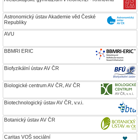
Astronomický ústav Akademie věd České
Republiky
AVU
BBMRI ERIC
Biofyzikální ústav AV ČR
Biologické centrum AV ČR, AV ČR
Biotechnologický ústav AV ČR, v.v.i.
Botanický ústav AV ČR
Caritas VOŠ sociální