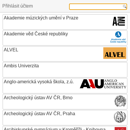
Přihlásit účtem
Akademie múzických umění v Praze
Akademie věd České republiky
ALVEL
Ambis Univerzita
Anglo-americká vysoká škola, z.ú.
Archeologický ústav AV ČR, Brno
Archeologický ústav AV ČR, Praha
Arcibiskupské gymnázium v Kroměříži - Knihovna