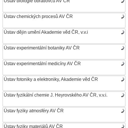
Ústav biologie obratlovců AV ČR
Ústav chemických procesů AV ČR
Ústav dějin umění Akademie věd ČR, v.v.i
Ústav experimentální botaniky AV ČR
Ústav experimentální medicíny AV ČR
Ústav fotoniky a elektroniky, Akademie věd ČR
Ústav fyzikální chemie J. Heyrovského AV ČR, v.v.i.
Ústav fyziky atmosféry AV ČR
Ústav fyziky materiálů AV ČR