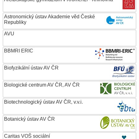
Astronomický ústav Akademie věd České
Republiky
AVU
BBMRI ERIC
Biofyzikální ústav AV ČR
Biologické centrum AV ČR, AV ČR
Biotechnologický ústav AV ČR, v.v.i.
Botanický ústav AV ČR
Caritas VOŠ sociální