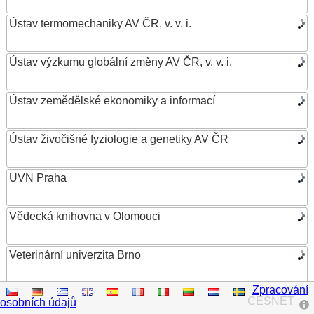
Ústav termomechaniky AV ČR, v. v. i.
Ústav výzkumu globální změny AV ČR, v. v. i.
Ústav zemědělské ekonomiky a informací
Ústav živočišné fyziologie a genetiky AV ČR
UVN Praha
Vědecká knihovna v Olomouci
Veterinární univerzita Brno
Zpracování
VŠB – Technická univerzita Ostrava
CESNET
osobních údajů