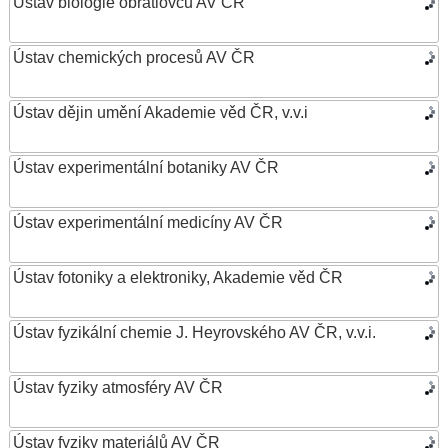
Ústav biologie obratlovců AV ČR
Ústav chemických procesů AV ČR
Ústav dějin umění Akademie věd ČR, v.v.i
Ústav experimentální botaniky AV ČR
Ústav experimentální medicíny AV ČR
Ústav fotoniky a elektroniky, Akademie věd ČR
Ústav fyzikální chemie J. Heyrovského AV ČR, v.v.i.
Ústav fyziky atmosféry AV ČR
Ústav fyziky materiálů AV ČR