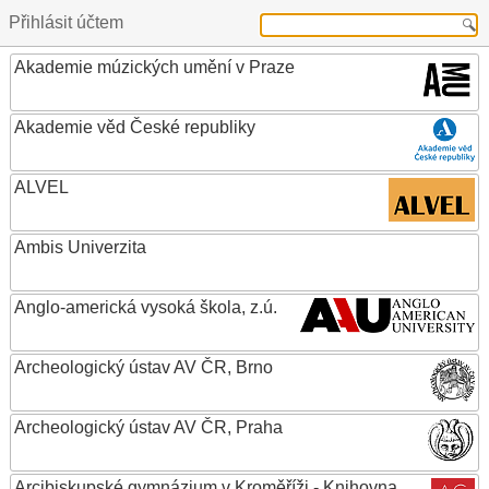
Přihlásit účtem
Akademie múzických umění v Praze
Akademie věd České republiky
ALVEL
Ambis Univerzita
Anglo-americká vysoká škola, z.ú.
Archeologický ústav AV ČR, Brno
Archeologický ústav AV ČR, Praha
Arcibiskupské gymnázium v Kroměříži - Knihovna