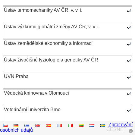
Ústav termomechaniky AV ČR, v. v. i.
Ústav výzkumu globální změny AV ČR, v. v. i.
Ústav zemědělské ekonomiky a informací
Ústav živočišné fyziologie a genetiky AV ČR
UVN Praha
Vědecká knihovna v Olomouci
Veterinární univerzita Brno
Zpracování
VŠB – Technická univerzita Ostrava
CESNET
osobních údajů