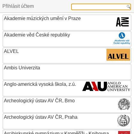
Přihlásit účtem
Akademie múzických umění v Praze
Akademie věd České republiky
ALVEL
Ambis Univerzita
Anglo-americká vysoká škola, z.ú.
Archeologický ústav AV ČR, Brno
Archeologický ústav AV ČR, Praha
Arcibiskupské gymnázium v Kroměříži - Knihovna