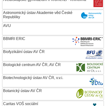
Astronomický ústav Akademie věd České
Republiky
AVU
BBMRI ERIC
Biofyzikální ústav AV ČR
Biologické centrum AV ČR, AV ČR
Biotechnologický ústav AV ČR, v.v.i.
Botanický ústav AV ČR
Caritas VOŠ sociální