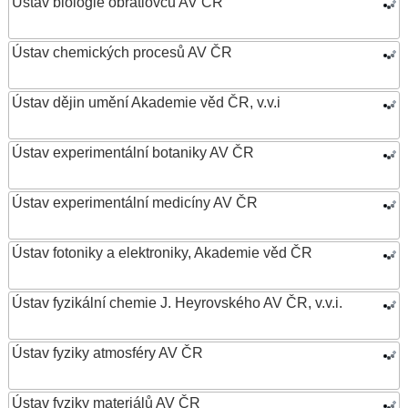
Ústav biologie obratlovců AV ČR
Ústav chemických procesů AV ČR
Ústav dějin umění Akademie věd ČR, v.v.i
Ústav experimentální botaniky AV ČR
Ústav experimentální medicíny AV ČR
Ústav fotoniky a elektroniky, Akademie věd ČR
Ústav fyzikální chemie J. Heyrovského AV ČR, v.v.i.
Ústav fyziky atmosféry AV ČR
Ústav fyziky materiálů AV ČR