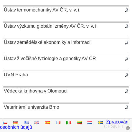
Ústav termomechaniky AV ČR, v. v. i.
Ústav výzkumu globální změny AV ČR, v. v. i.
Ústav zemědělské ekonomiky a informací
Ústav živočišné fyziologie a genetiky AV ČR
UVN Praha
Vědecká knihovna v Olomouci
Veterinární univerzita Brno
Zpracování
VŠB – Technická univerzita Ostrava
CESNET
osobních údajů