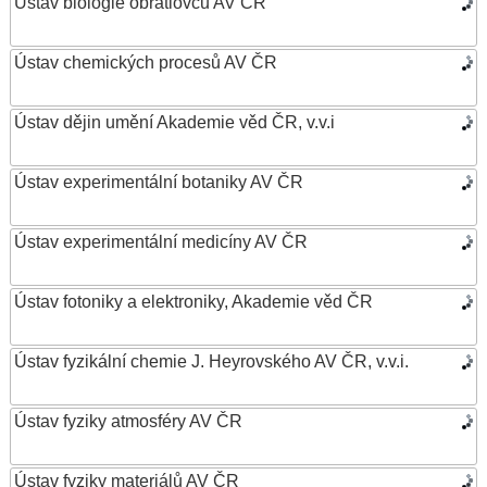
Ústav biologie obratlovců AV ČR
Ústav chemických procesů AV ČR
Ústav dějin umění Akademie věd ČR, v.v.i
Ústav experimentální botaniky AV ČR
Ústav experimentální medicíny AV ČR
Ústav fotoniky a elektroniky, Akademie věd ČR
Ústav fyzikální chemie J. Heyrovského AV ČR, v.v.i.
Ústav fyziky atmosféry AV ČR
Ústav fyziky materiálů AV ČR