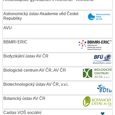
Astronomický ústav Akademie věd České
Republiky
AVU
BBMRI ERIC
Biofyzikální ústav AV ČR
Biologické centrum AV ČR, AV ČR
Biotechnologický ústav AV ČR, v.v.i.
Botanický ústav AV ČR
Caritas VOŠ sociální