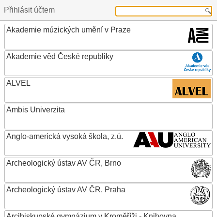
Přihlásit účtem
Akademie múzických umění v Praze
Akademie věd České republiky
ALVEL
Ambis Univerzita
Anglo-americká vysoká škola, z.ú.
Archeologický ústav AV ČR, Brno
Archeologický ústav AV ČR, Praha
Arcibiskupské gymnázium v Kroměříži - Knihovna