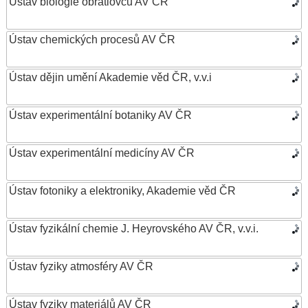
Ústav biologie obratlovců AV ČR
Ústav chemických procesů AV ČR
Ústav dějin umění Akademie věd ČR, v.v.i
Ústav experimentální botaniky AV ČR
Ústav experimentální medicíny AV ČR
Ústav fotoniky a elektroniky, Akademie věd ČR
Ústav fyzikální chemie J. Heyrovského AV ČR, v.v.i.
Ústav fyziky atmosféry AV ČR
Ústav fyziky materiálů AV ČR