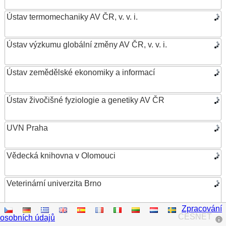
Ústav termomechaniky AV ČR, v. v. i.
Ústav výzkumu globální změny AV ČR, v. v. i.
Ústav zemědělské ekonomiky a informací
Ústav živočišné fyziologie a genetiky AV ČR
UVN Praha
Vědecká knihovna v Olomouci
Veterinární univerzita Brno
Zpracování
VŠB – Technická univerzita Ostrava
CESNET
osobních údajů