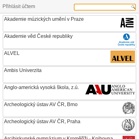
Přihlásit účtem
Akademie múzických umění v Praze
Akademie věd České republiky
ALVEL
Ambis Univerzita
Anglo-americká vysoká škola, z.ú.
Archeologický ústav AV ČR, Brno
Archeologický ústav AV ČR, Praha
Arcibiskupské gymnázium v Kroměříži - Knihovna