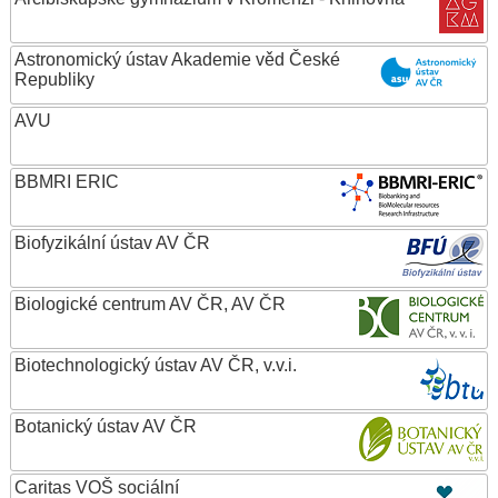
Astronomický ústav Akademie věd České
Republiky
AVU
BBMRI ERIC
Biofyzikální ústav AV ČR
Biologické centrum AV ČR, AV ČR
Biotechnologický ústav AV ČR, v.v.i.
Botanický ústav AV ČR
Caritas VOŠ sociální