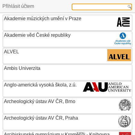
Přihlásit účtem
Akademie múzických umění v Praze
Akademie věd České republiky
ALVEL
Ambis Univerzita
Anglo-americká vysoká škola, z.ú.
Archeologický ústav AV ČR, Brno
Archeologický ústav AV ČR, Praha
Arcibiskupské gymnázium v Kroměříži - Knihovna