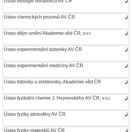
Ústav biologie obratlovců AV ČR
Ústav chemických procesů AV ČR
Ústav dějin umění Akademie věd ČR, v.v.i
Ústav experimentální botaniky AV ČR
Ústav experimentální medicíny AV ČR
Ústav fotoniky a elektroniky, Akademie věd ČR
Ústav fyzikální chemie J. Heyrovského AV ČR, v.v.i.
Ústav fyziky atmosféry AV ČR
Ústav fyziky materiálů AV ČR