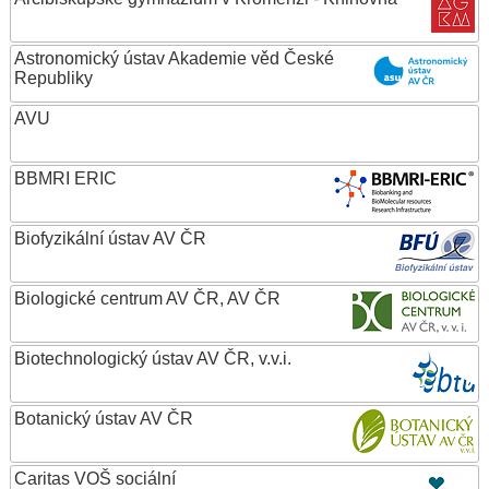
Astronomický ústav Akademie věd České
Republiky
AVU
BBMRI ERIC
Biofyzikální ústav AV ČR
Biologické centrum AV ČR, AV ČR
Biotechnologický ústav AV ČR, v.v.i.
Botanický ústav AV ČR
Caritas VOŠ sociální