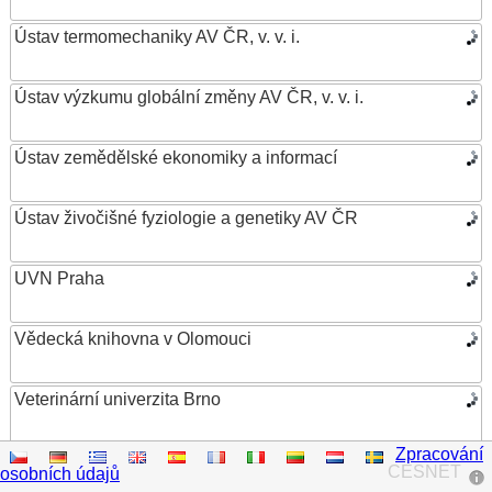
Ústav termomechaniky AV ČR, v. v. i.
Ústav výzkumu globální změny AV ČR, v. v. i.
Ústav zemědělské ekonomiky a informací
Ústav živočišné fyziologie a genetiky AV ČR
UVN Praha
Vědecká knihovna v Olomouci
Veterinární univerzita Brno
Zpracování
VŠB – Technická univerzita Ostrava
CESNET
osobních údajů