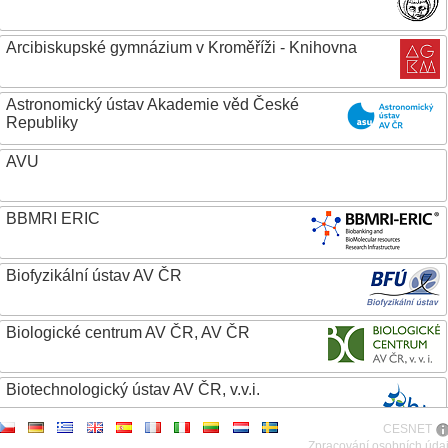
Arcibiskupské gymnázium v Kroměříži - Knihovna
Astronomický ústav Akademie věd České
Republiky
AVU
BBMRI ERIC
Biofyzikální ústav AV ČR
Biologické centrum AV ČR, AV ČR
Biotechnologický ústav AV ČR, v.v.i.
CESNET
Botanický ústav AV ČR
Zpracování osobních úda