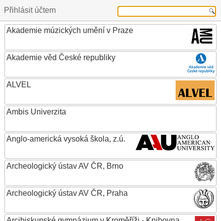
Přihlásit účtem
Akademie múzických umění v Praze
Akademie věd České republiky
ALVEL
Ambis Univerzita
Anglo-americká vysoká škola, z.ú.
Archeologický ústav AV ČR, Brno
Archeologický ústav AV ČR, Praha
Arcibiskupské gymnázium v Kroměříži - Knihovna