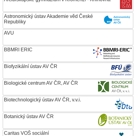
Astronomický ústav Akademie věd České
Republiky
AVU
BBMRI ERIC
Biofyzikální ústav AV ČR
Biologické centrum AV ČR, AV ČR
Biotechnologický ústav AV ČR, v.v.i.
Botanický ústav AV ČR
Caritas VOŠ sociální