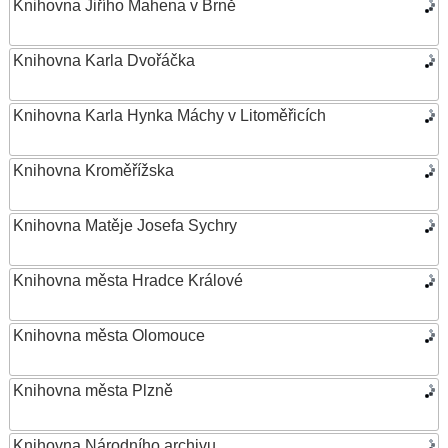
Knihovna Jiřího Mahena v Brně
Knihovna Karla Dvořáčka
Knihovna Karla Hynka Máchy v Litoměřicích
Knihovna Kroměřížska
Knihovna Matěje Josefa Sychry
Knihovna města Hradce Králové
Knihovna města Olomouce
Knihovna města Plzně
Knihovna Národního archivu