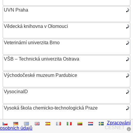
UVN Praha
Vědecká knihovna v Olomouci
Veterinární univerzita Brno
VŠB – Technická univerzita Ostrava
Východočeské muzeum Pardubice
VysocinaID
Vysoká škola chemicko-technologická Praze
Zpracování
Vysoká škola ekonomická v Praze
CESNET
osobních údajů