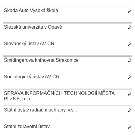
Škoda Auto Vysoká škola
Slezská univerzita v Opavě
Slovanský ústav AV ČR
Šmidingerova knihovna Strakonice
Sociologický ústav AV ČR
SPRÁVA INFORMAČNÍCH TECHNOLOGIÍ MĚSTA
PLZNĚ, p. o.
Státní ústav radiační ochrany, v.v.i.
Státní zdravotní ústav