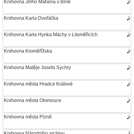
Knihovna Jiřího Mahena v Brně
Knihovna Karla Dvořáčka
Knihovna Karla Hynka Máchy v Litoměřicích
Knihovna Kroměřížska
Knihovna Matěje Josefa Sychry
Knihovna města Hradce Králové
Knihovna města Olomouce
Knihovna města Plzně
Knihovna Národního archivu