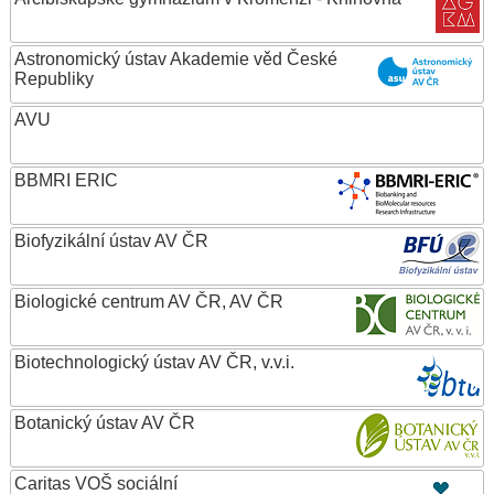
Astronomický ústav Akademie věd České
Republiky
AVU
BBMRI ERIC
Biofyzikální ústav AV ČR
Biologické centrum AV ČR, AV ČR
Biotechnologický ústav AV ČR, v.v.i.
Botanický ústav AV ČR
Caritas VOŠ sociální