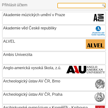
Přihlásit účtem
Akademie múzických umění v Praze
Akademie věd České republiky
ALVEL
Ambis Univerzita
Anglo-americká vysoká škola, z.ú.
Archeologický ústav AV ČR, Brno
Archeologický ústav AV ČR, Praha
Arcibiskupské gymnázium v Kroměříži - Knihovna