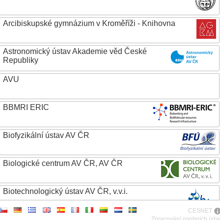
Arcibiskupské gymnázium v Kroměříži - Knihovna
Astronomický ústav Akademie věd České
Republiky
AVU
BBMRI ERIC
Biofyzikální ústav AV ČR
Biologické centrum AV ČR, AV ČR
Biotechnologický ústav AV ČR, v.v.i.
CESNET
Botanický ústav AV ČR
Zpracování osobních úda