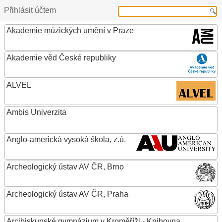
Přihlásit účtem
Akademie múzických umění v Praze
Akademie věd České republiky
ALVEL
Ambis Univerzita
Anglo-americká vysoká škola, z.ú.
Archeologický ústav AV ČR, Brno
Archeologický ústav AV ČR, Praha
Arcibiskupské gymnázium v Kroměříži - Knihovna