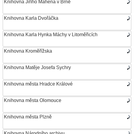
Knihovna Jiřího Mahena v Brně
Knihovna Karla Dvořáčka
Knihovna Karla Hynka Máchy v Litoměřicích
Knihovna Kroměřížska
Knihovna Matěje Josefa Sychry
Knihovna města Hradce Králové
Knihovna města Olomouce
Knihovna města Plzně
Knihovna Národního archivu