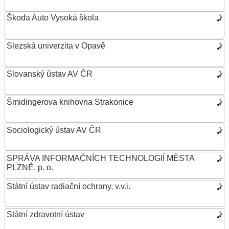
Škoda Auto Vysoká škola
Slezská univerzita v Opavě
Slovanský ústav AV ČR
Šmidingerova knihovna Strakonice
Sociologický ústav AV ČR
SPRÁVA INFORMAČNÍCH TECHNOLOGIÍ MĚSTA
PLZNĚ, p. o.
Státní ústav radiační ochrany, v.v.i.
Státní zdravotní ústav