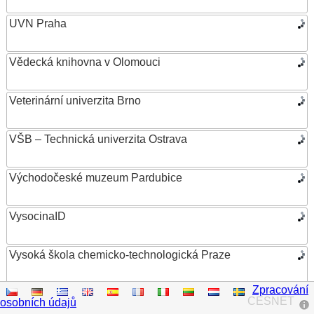
UVN Praha
Vědecká knihovna v Olomouci
Veterinární univerzita Brno
VŠB – Technická univerzita Ostrava
Východočeské muzeum Pardubice
VysocinaID
Vysoká škola chemicko-technologická Praze
Zpracování
Vysoká škola ekonomická v Praze
CESNET
osobních údajů