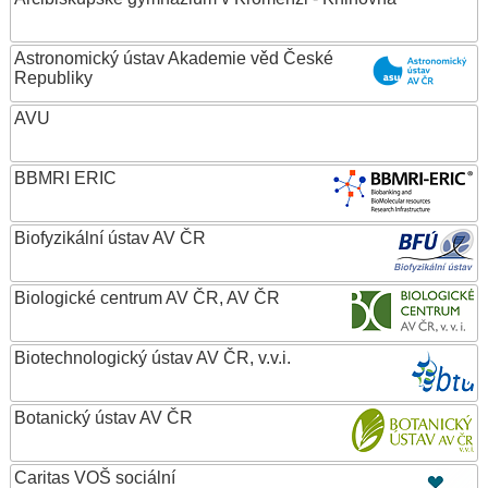
Astronomický ústav Akademie věd České
Republiky
AVU
BBMRI ERIC
Biofyzikální ústav AV ČR
Biologické centrum AV ČR, AV ČR
Biotechnologický ústav AV ČR, v.v.i.
Botanický ústav AV ČR
Caritas VOŠ sociální