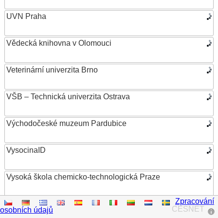
UVN Praha
Vědecká knihovna v Olomouci
Veterinární univerzita Brno
VŠB – Technická univerzita Ostrava
Východočeské muzeum Pardubice
VysocinaID
Vysoká škola chemicko-technologická Praze
Zpracování
Vysoká škola ekonomická v Praze
CESNET
osobních údajů