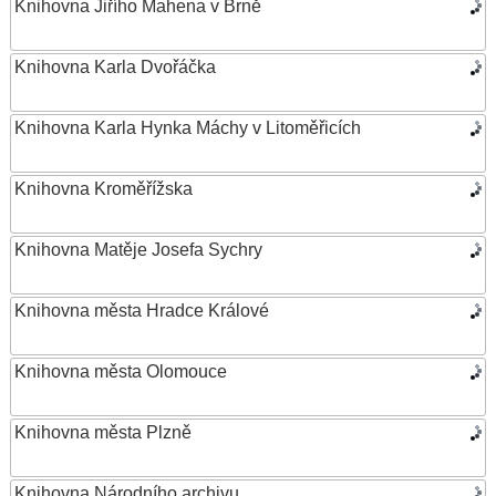
Knihovna Jiřího Mahena v Brně
Knihovna Karla Dvořáčka
Knihovna Karla Hynka Máchy v Litoměřicích
Knihovna Kroměřížska
Knihovna Matěje Josefa Sychry
Knihovna města Hradce Králové
Knihovna města Olomouce
Knihovna města Plzně
Knihovna Národního archivu