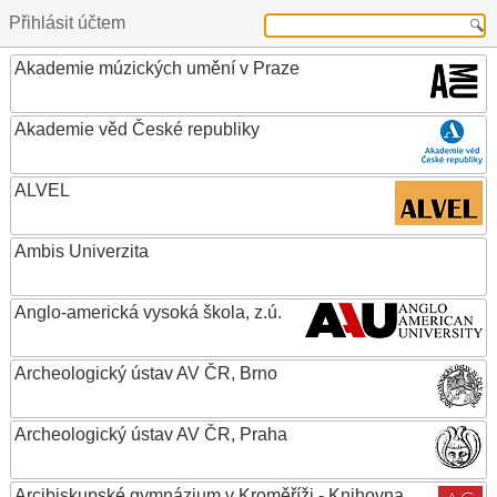
Přihlásit účtem
Akademie múzických umění v Praze
Akademie věd České republiky
ALVEL
Ambis Univerzita
Anglo-americká vysoká škola, z.ú.
Archeologický ústav AV ČR, Brno
Archeologický ústav AV ČR, Praha
Arcibiskupské gymnázium v Kroměříži - Knihovna