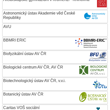
Astronomický ústav Akademie věd České
Republiky
AVU
BBMRI ERIC
Biofyzikální ústav AV ČR
Biologické centrum AV ČR, AV ČR
Biotechnologický ústav AV ČR, v.v.i.
Botanický ústav AV ČR
Caritas VOŠ sociální