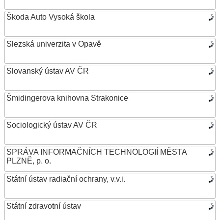
Škoda Auto Vysoká škola
Slezská univerzita v Opavě
Slovanský ústav AV ČR
Šmidingerova knihovna Strakonice
Sociologický ústav AV ČR
SPRÁVA INFORMAČNÍCH TECHNOLOGIÍ MĚSTA
PLZNĚ, p. o.
Státní ústav radiační ochrany, v.v.i.
Státní zdravotní ústav