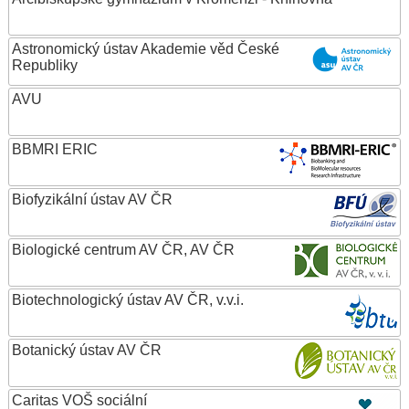
Astronomický ústav Akademie věd České
Republiky
AVU
BBMRI ERIC
Biofyzikální ústav AV ČR
Biologické centrum AV ČR, AV ČR
Biotechnologický ústav AV ČR, v.v.i.
Botanický ústav AV ČR
Caritas VOŠ sociální