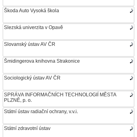
Škoda Auto Vysoká škola
Slezská univerzita v Opavě
Slovanský ústav AV ČR
Šmidingerova knihovna Strakonice
Sociologický ústav AV ČR
SPRÁVA INFORMAČNÍCH TECHNOLOGIÍ MĚSTA
PLZNĚ, p. o.
Státní ústav radiační ochrany, v.v.i.
Státní zdravotní ústav