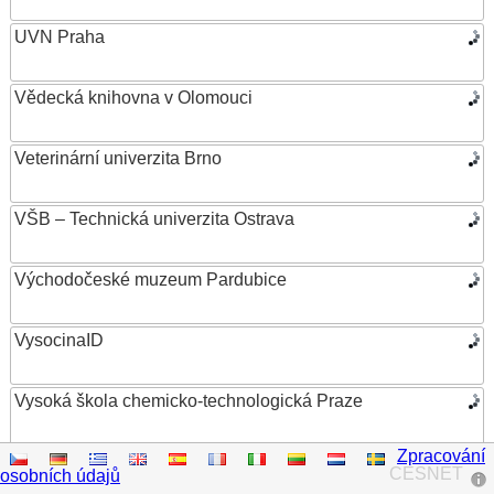
UVN Praha
Vědecká knihovna v Olomouci
Veterinární univerzita Brno
VŠB – Technická univerzita Ostrava
Východočeské muzeum Pardubice
VysocinaID
Vysoká škola chemicko-technologická Praze
Zpracování
Vysoká škola ekonomická v Praze
CESNET
osobních údajů