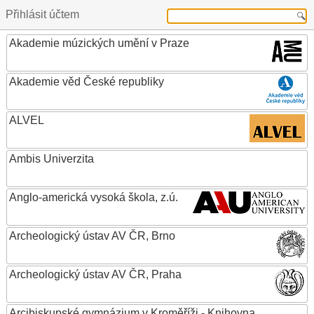
Přihlásit účtem
Akademie múzických umění v Praze
Akademie věd České republiky
ALVEL
Ambis Univerzita
Anglo-americká vysoká škola, z.ú.
Archeologický ústav AV ČR, Brno
Archeologický ústav AV ČR, Praha
Arcibiskupské gymnázium v Kroměříži - Knihovna