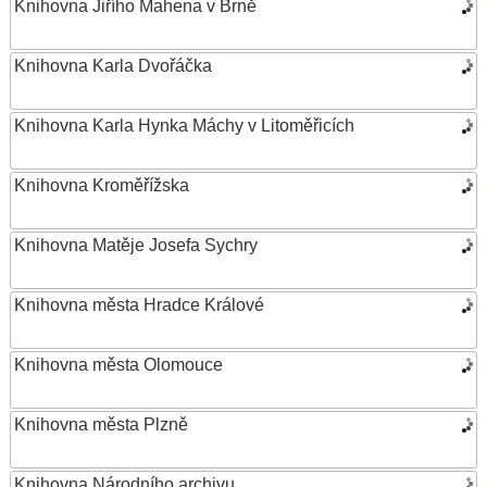
Knihovna Jiřího Mahena v Brně
Knihovna Karla Dvořáčka
Knihovna Karla Hynka Máchy v Litoměřicích
Knihovna Kroměřížska
Knihovna Matěje Josefa Sychry
Knihovna města Hradce Králové
Knihovna města Olomouce
Knihovna města Plzně
Knihovna Národního archivu