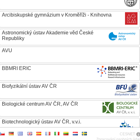
Arcibiskupské gymnázium v Kroměříži - Knihovna
Astronomický ústav Akademie věd České
Republiky
AVU
BBMRI ERIC
Biofyzikální ústav AV ČR
Biologické centrum AV ČR, AV ČR
Biotechnologický ústav AV ČR, v.v.i.
CESNET
Botanický ústav AV ČR
Zpracování osobních úda