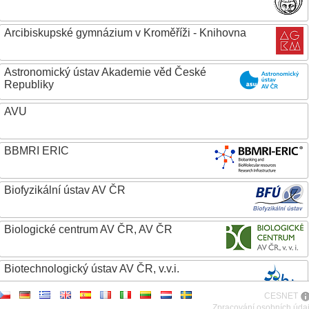
Arcibiskupské gymnázium v Kroměříži - Knihovna
Astronomický ústav Akademie věd České
Republiky
AVU
BBMRI ERIC
Biofyzikální ústav AV ČR
Biologické centrum AV ČR, AV ČR
Biotechnologický ústav AV ČR, v.v.i.
CESNET
Botanický ústav AV ČR
Zpracování osobních úda