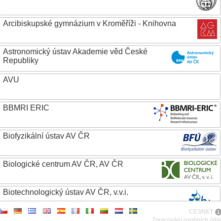
Arcibiskupské gymnázium v Kroměříži - Knihovna
Astronomický ústav Akademie věd České
Republiky
AVU
BBMRI ERIC
Biofyzikální ústav AV ČR
Biologické centrum AV ČR, AV ČR
Biotechnologický ústav AV ČR, v.v.i.
CESNET
Botanický ústav AV ČR
Zpracování osobních úda