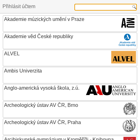
Přihlásit účtem
Akademie múzických umění v Praze
Akademie věd České republiky
ALVEL
Ambis Univerzita
Anglo-americká vysoká škola, z.ú.
Archeologický ústav AV ČR, Brno
Archeologický ústav AV ČR, Praha
Arcibiskupské gymnázium v Kroměříži - Knihovna