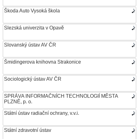
Škoda Auto Vysoká škola
Slezská univerzita v Opavě
Slovanský ústav AV ČR
Šmidingerova knihovna Strakonice
Sociologický ústav AV ČR
SPRÁVA INFORMAČNÍCH TECHNOLOGIÍ MĚSTA
PLZNĚ, p. o.
Státní ústav radiační ochrany, v.v.i.
Státní zdravotní ústav