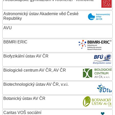
Astronomický ústav Akademie věd České
Republiky
AVU
BBMRI ERIC
Biofyzikální ústav AV ČR
Biologické centrum AV ČR, AV ČR
Biotechnologický ústav AV ČR, v.v.i.
Botanický ústav AV ČR
Caritas VOŠ sociální