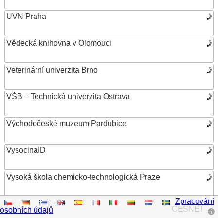
UVN Praha
Vědecká knihovna v Olomouci
Veterinární univerzita Brno
VŠB – Technická univerzita Ostrava
Východočeské muzeum Pardubice
VysocinaID
Vysoká škola chemicko-technologická Praze
Zpracování
Vysoká škola ekonomická v Praze
CESNET
osobních údajů