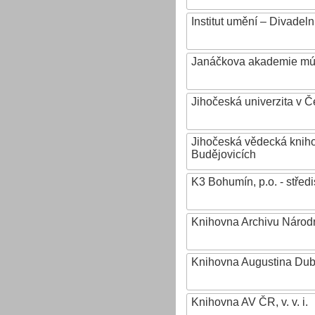
Institut umění – Divadeln
Janáčkova akademie mú
Jihočeská univerzita v 
Jihočeská vědecká knih
Budějovicích
K3 Bohumín, p.o. - stř
Knihovna Archivu Národn
Knihovna Augustina Du
Knihovna AV ČR, v. v. i.