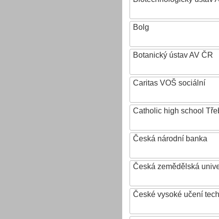
Bolg
Botanický ústav AV ČR
Caritas VOŠ sociální
Catholic high school Tře
Česká národní banka
Česká zemědělská univer
České vysoké učení tech