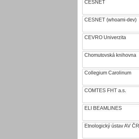
CESNET
CESNET (whoami-dev)
CEVRO Univerzita
Chomutovská knihovna
Collegium Carolinum
COMTES FHT a.s.
ELI BEAMLINES
Etnologický ústav AV ČR, v