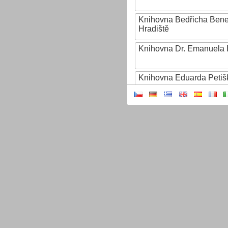
Knihovna Bedřicha Ben
Hradiště
Knihovna Dr. Emanuela 
Knihovna Eduarda Petiš
Knihovna Ignáta Herrma
Knihovna Jana Drdy
Knihovna Jiřího Mahena
Knihovna Karla Dvořáčk
Knihovna Karla Hynka Má