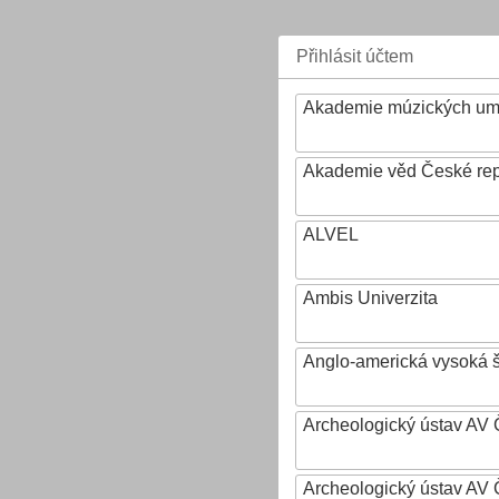
Přihlásit účtem
Akademie múzických um
Akademie věd České rep
ALVEL
Ambis Univerzita
Anglo-americká vysoká šk
Archeologický ústav AV 
Archeologický ústav AV