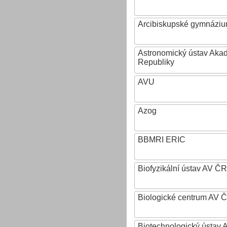
Arcibiskupské gymnázium
Astronomický ústav Aka
Republiky
AVU
Azog
BBMRI ERIC
Biofyzikální ústav AV ČR
Biologické centrum AV 
Biotechnologický ústav A