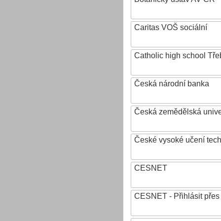
Caritas VOŠ sociální
Catholic high school Tře
Česká národní banka
Česká zemědělská univer
České vysoké učení tech
CESNET
CESNET - Přihlásit přes