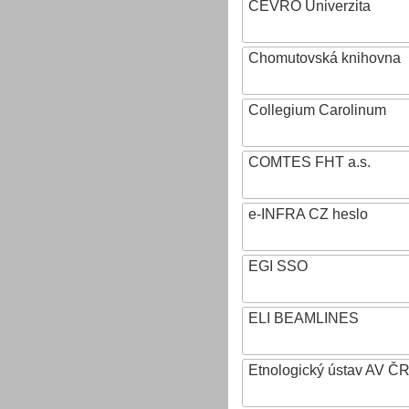
CEVRO Univerzita
Chomutovská knihovna
Collegium Carolinum
COMTES FHT a.s.
e-INFRA CZ heslo
EGI SSO
ELI BEAMLINES
Etnologický ústav AV ČR, v