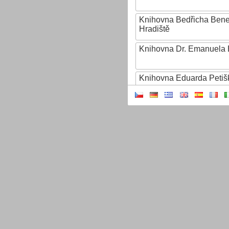
Knihovna Bedřicha Ben
Hradiště
Knihovna Dr. Emanuela 
Knihovna Eduarda Petiš
Knihovna Ignáta Herrma
Knihovna Jana Drdy
Knihovna Jiřího Mahena
Knihovna Karla Dvořáčk
Knihovna Karla Hynka Má