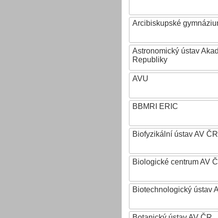
Arcibiskupské gymnázium
Astronomický ústav Aka
Republiky
AVU
BBMRI ERIC
Biofyzikální ústav AV ČR
Biologické centrum AV 
Biotechnologický ústav A
Botanický ústav AV ČR