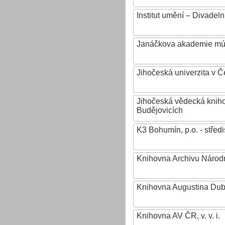
Institut umění – Divadeln
Janáčkova akademie mú
Jihočeská univerzita v 
Jihočeská vědecká knih
Budějovicích
K3 Bohumín, p.o. - stř
Knihovna Archivu Národn
Knihovna Augustina Du
Knihovna AV ČR, v. v. i.