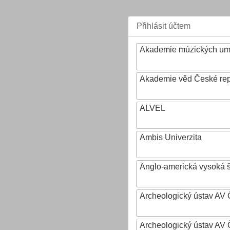
Přihlásit účtem
Akademie múzických um
Akademie věd České rep
ALVEL
Ambis Univerzita
Anglo-americká vysoká šk
Archeologický ústav AV 
Archeologický ústav AV