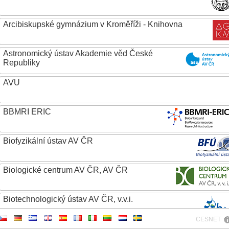
Arcibiskupské gymnázium v Kroměříži - Knihovna
Astronomický ústav Akademie věd České
Republiky
AVU
BBMRI ERIC
Biofyzikální ústav AV ČR
Biologické centrum AV ČR, AV ČR
Biotechnologický ústav AV ČR, v.v.i.
CESNET
Botanický ústav AV ČR