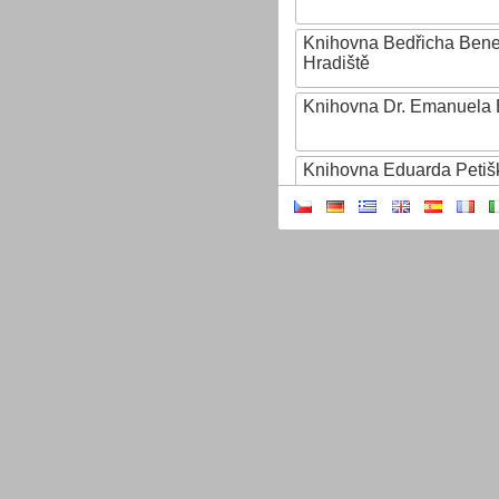
Knihovna Bedřicha Ben
Hradiště
Knihovna Dr. Emanuela 
Knihovna Eduarda Petiš
Knihovna Ignáta Herrma
Knihovna Jana Drdy
Knihovna Jiřího Mahena
Knihovna Karla Dvořáčk
Knihovna Karla Hynka Má