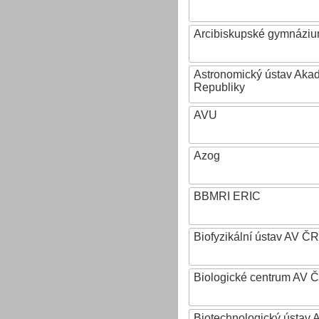
Arcibiskupské gymnázium
Astronomický ústav Aka
Republiky
AVU
Azog
BBMRI ERIC
Biofyzikální ústav AV ČR
Biologické centrum AV 
Biotechnologický ústav A