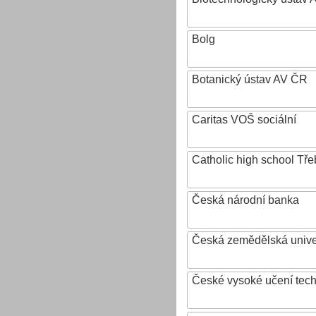
Bolg
Botanický ústav AV ČR
Caritas VOŠ sociální
Catholic high school Tře
Česká národní banka
Česká zemědělská univer
České vysoké učení tech