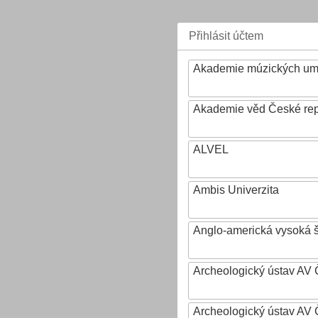
Přihlásit účtem
Akademie múzických um
Akademie věd České rep
ALVEL
Ambis Univerzita
Anglo-americká vysoká šk
Archeologický ústav AV 
Archeologický ústav AV