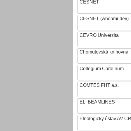
CESNET
CESNET (whoami-dev)
CEVRO Univerzita
Chomutovská knihovna
Collegium Carolinum
COMTES FHT a.s.
ELI BEAMLINES
Etnologický ústav AV ČR, v