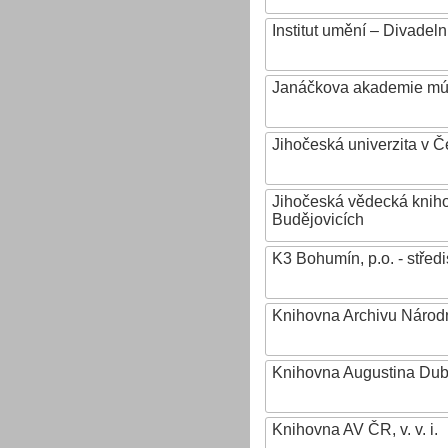
Institut umění – Divadeln
Janáčkova akademie mú
Jihočeská univerzita v 
Jihočeská vědecká knih
Budějovicích
K3 Bohumín, p.o. - stř
Knihovna Archivu Národn
Knihovna Augustina Du
Knihovna AV ČR, v. v. i.