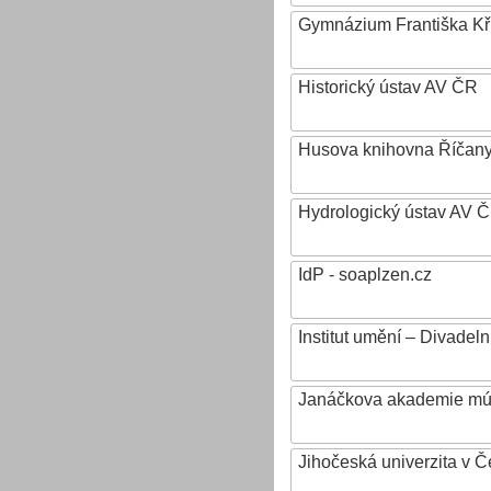
Gymnázium Františka Křiž
Historický ústav AV ČR
Husova knihovna Říčan
Hydrologický ústav AV ČR,
IdP - soaplzen.cz
Institut umění – Divadeln
Janáčkova akademie mú
Jihočeská univerzita v 