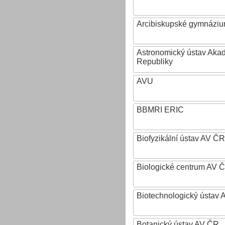
Arcibiskupské gymnázium
Astronomický ústav Aka
Republiky
AVU
BBMRI ERIC
Biofyzikální ústav AV ČR
Biologické centrum AV 
Biotechnologický ústav A
Botanický ústav AV ČR