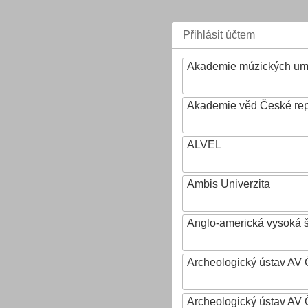
Přihlásit účtem
Akademie múzických um
Akademie věd České rep
ALVEL
Ambis Univerzita
Anglo-americká vysoká šk
Archeologický ústav AV 
Archeologický ústav AV