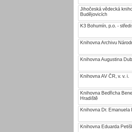
Jihočeská vědecká knih
Budějovicích
K3 Bohumín, p.o. - stř
Knihovna Archivu Národn
Knihovna Augustina Du
Knihovna AV ČR, v. v. i.
Knihovna Bedřicha Ben
Hradiště
Knihovna Dr. Emanuela 
Knihovna Eduarda Petiš