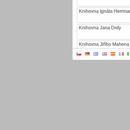
Knihovna Ignáta Herrma
Knihovna Jana Drdy
Knihovna Jiřího Mahena
Knihovna Karla Dvořáčk
Knihovna Karla Hynka Má
Knihovna Kroměřížska
Knihovna Matěje Josefa
Knihovna města Hradce 