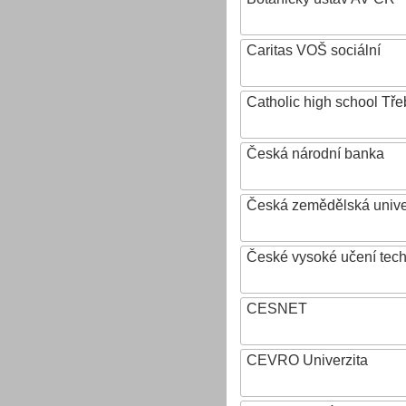
Caritas VOŠ sociální
Catholic high school Tře
Česká národní banka
Česká zemědělská univer
České vysoké učení tech
CESNET
CEVRO Univerzita